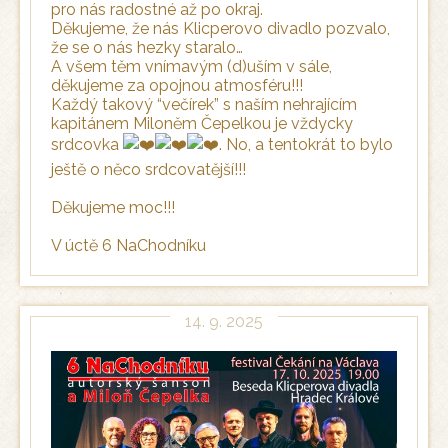
pro nás radostné až po okraj.
Děkujeme, že nás Klicperovo divadlo pozvalo,
že se o nás hezky staralo…
A všem těm vnímavým (d)uším v sále,
děkujeme za opojnou atmosféru!!!
Každý takový “večírek” s naším nehrajícím
kapitánem Miloněm Čepelkou je vždycky
srdcovka
. No, a tentokrát to bylo
ještě o něco srdcovatější!!!
Děkujeme moc!!!
V úctě 6 NaChodníku
14. 9. 2025