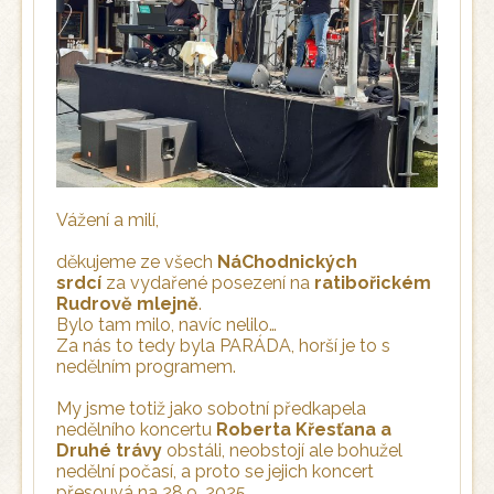
Vážení a milí,
děkujeme ze všech
NáChodnických
srdcí
za vydařené posezení na
ratibořickém
Rudrově mlejně
.
Bylo tam milo, navíc nelilo…
Za nás to tedy byla PARÁDA, horší je to s
nedělním programem.
My jsme totiž jako sobotní předkapela
nedělního koncertu
Roberta Křesťana a
Druhé trávy
obstáli, neobstojí ale bohužel
nedělní počasí, a proto se jejich koncert
přesouvá na 28.9. 2025.