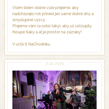
Všem lidem dobré vůle přejeme, aby
nadcházející rok přinesl jen samé dobré dny a
smysluplné výzvy.
Přejeme vám (a sobě taky), aby už ustoupily
hloupé tlaky a ať je prostor na zázraky!
V úctě 6 NaChodníku
7. 12. 2025