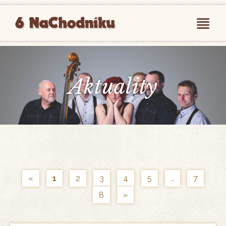
Aktuality
«
1
2
3
4
5
..
7
8
»