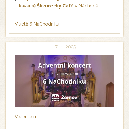
kavárně
Škvorecký Café
v Náchodě.
V úctě 6 NaChodníku
17. 11. 2025
Vážení a milí,