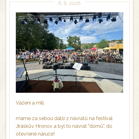
6. 8. 2026
Vážení a milí,
máme za sebou další z návratů na festival
Jiráskův Hronov a byl to návrat "domů", do
otevřené náruče!