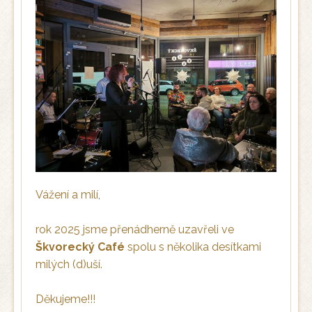
Vážení a milí,
rok 2025 jsme přenádherně uzavřeli ve
Škvorecký Café
spolu s několika desítkami
milých (d)uší.
Děkujeme!!!