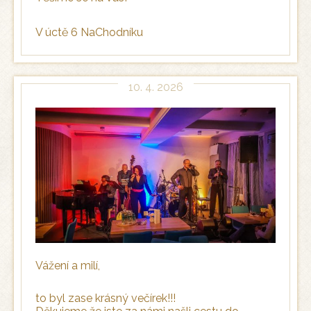
V úctě 6 NaChodníku
10. 4. 2026
Vážení a milí,
to byl zase krásný večírek!!!