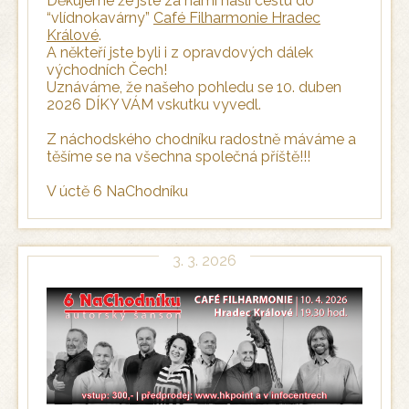
Děkujeme že jste za námi našli cestu do
“vlídnokavárny”
Café Filharmonie Hradec
Králové
.
A někteří jste byli i z opravdových dálek
východních Čech!
Uznáváme, že našeho pohledu se 10. duben
2026 DÍKY VÁM vskutku vyvedl.
Z náchodského chodníku radostně máváme a
těšíme se na všechna společná příště!!!
V úctě 6 NaChodníku
3. 3. 2026