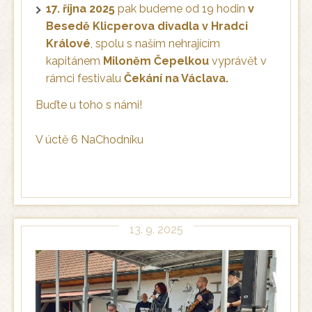
17. října 2025
pak budeme od 19 hodin
v
Besedě Klicperova divadla v Hradci
Králové
, spolu s naším nehrajícím
kapitánem
Miloněm Čepelkou
vyprávět v
rámci festivalu
Čekání na Václava.
Buďte u toho s námi!
V úctě 6 NaChodníku
13. 9. 2025