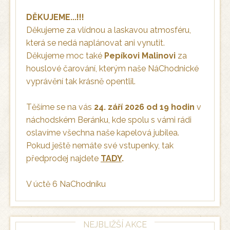
DĚKUJEME...!!!
Děkujeme za vlídnou a laskavou atmosféru,
která se nedá naplánovat ani vynutit.
Děkujeme moc také
Pepíkovi Malinovi
za
houslové čarování, kterým naše NáChodnické
vyprávění tak krásně opentlil.
Těšíme se na vás
24. září 2026 od 19 hodin
v
náchodském Beránku, kde spolu s vámi rádi
oslavíme všechna naše kapelová jubilea.
Pokud ještě nemáte své vstupenky, tak
předprodej najdete
TADY
.
V úctě 6 NaChodníku
NEJBLIŽŠÍ AKCE