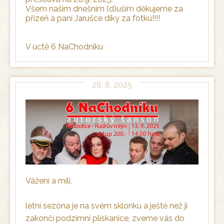
Všem našim dnešním (d)uším děkujeme za
přízeň a paní Jarušce díky za fotku!!!!
V úctě 6 NaChodníku
28. 8. 2025
Vážení a milí,
letní sezóna je na svém sklonku a ještě než ji
zakončí podzimní plískanice, zveme vás do