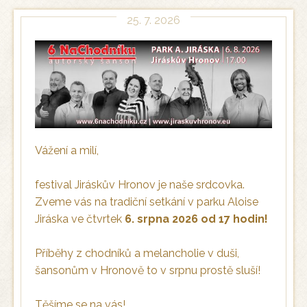
25. 7. 2026
Vážení a milí,
festival Jiráskův Hronov je naše srdcovka.
Zveme vás na tradiční setkání v parku Aloise
Jiráska ve čtvrtek
6. srpna 2026 od 17 hodin!
Příběhy z chodníků a melancholie v duši,
šansonům v Hronově to v srpnu prostě sluší!
Těšíme se na vás!