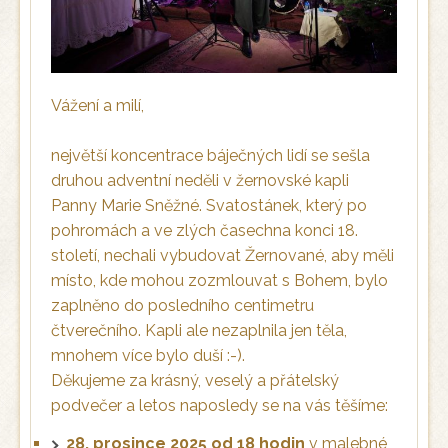
Vážení a milí,
největší koncentrace báječných lidí se sešla
druhou adventní neděli v žernovské kapli
Panny Marie Sněžné. Svatostánek, který po
pohromách a ve zlých časechna konci 18.
století, nechali vybudovat Žernované, aby měli
místo, kde mohou zozmlouvat s Bohem, bylo
zaplněno do posledního centimetru
čtverečního. Kapli ale nezaplnila jen těla,
mnohem více bylo duší :-).
Děkujeme za krásný, veselý a přátelský
podvečer a letos naposledy se na vás těšíme:
28. prosince 2025 od 18 hodin
v malebné