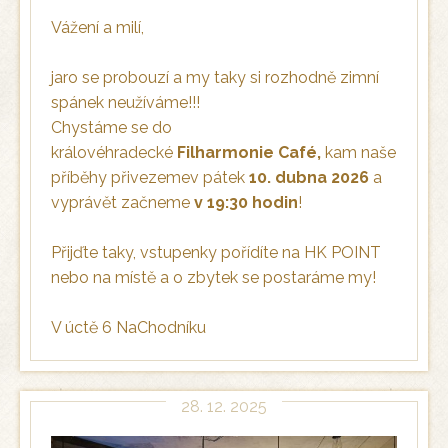
Vážení a milí,
jaro se probouzí a my taky si rozhodně zimní
spánek neužíváme!!!
Chystáme se do
královéhradecké
Filharmonie Café,
kam naše
příběhy přivezemev pátek
10. dubna 2026
a
vyprávět začneme
v 19:30 hodin
!
Přijďte taky, vstupenky pořídíte na HK POINT
nebo na místě a o zbytek se postaráme my!
V úctě 6 NaChodníku
28. 12. 2025