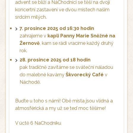
advent se blíží a NáChodníci se těší na dvojí
koncertní zastavení ve dvou místech našim
srdcím milých.
7. prosince 2025 od 16:30 hodin
zahrajeme v
kapli Panny Marie Sněžné na
Žernově
, kam se rádi vracíme každý druhý
rok.
28. prosince 2025 od 18 hodin
pak tradičně zavítáme se sváteční náladou
do malebné kavárny
Škvorecký Café
v
Náchodě.
Buďte u toho s námi! Obě místa jsou vlídná a
atmosférická a my už se teď moc těšíme!
V úctě 6 NaChodníku