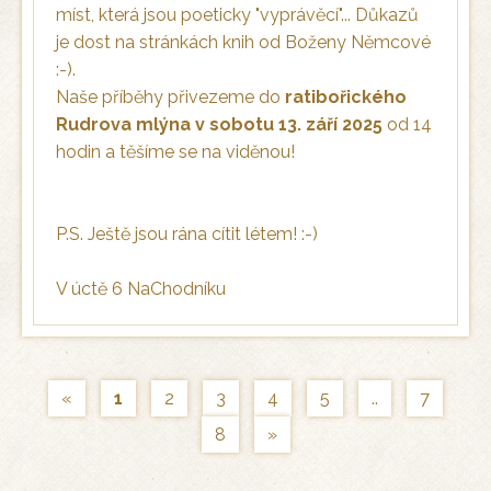
míst, která jsou poeticky "vyprávěcí"... Důkazů
je dost na stránkách knih od Boženy Němcové
:-).
Naše příběhy přivezeme do
ratibořického
Rudrova mlýna v sobotu
13. září 2025
od 14
hodin a těšíme se na viděnou!
P.S. Ještě jsou rána cítit létem! :-)
V úctě 6 NaChodníku
«
1
2
3
4
5
..
7
8
»