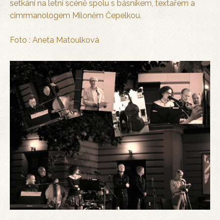
setkání na letní scéně spolu s básníkem, textařem a
cimrmanologem Miloněm Čepelkou.
Foto : Aneta Matoulková