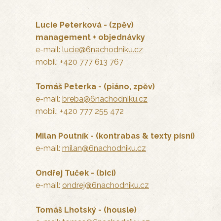
Lucie Peterková - (zpěv)
management + objednávky
e-mail:
lucie@6nachodniku.cz
mobil: +420 777 613 767
Tomáš Peterka - (piáno, zpěv)
e-mail:
breba@6nachodniku.cz
mobil: +420 777 255 472
Milan Poutník - (kontrabas & texty písní)
e-mail:
milan@6nachodniku.cz
Ondřej Tuček - (bicí)
e-mail:
ondrej@6nachodniku.cz
Tomáš Lhotský - (housle)